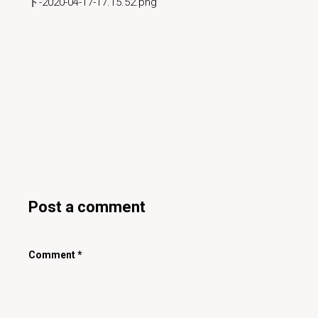
ト-2020-04-17-17.15.52.png
Posted by
miyukit
Post a comment
Comment
*